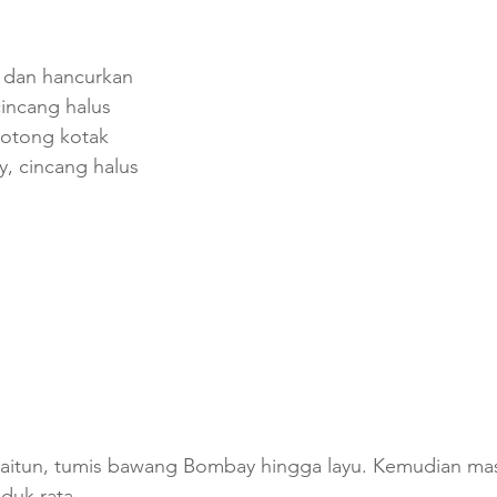
 dan hancurkan
cincang halus
potong kotak
, cincang halus
zaitun, tumis bawang Bombay hingga layu. Kemudian m
duk rata.