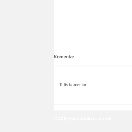
Komentar
Tulis komentar...
Puding Susu Karamel
© 2019 yukmakan channel