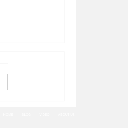
ies Tiramisu
HOME
BLOG
VIDEO
ABOUT US