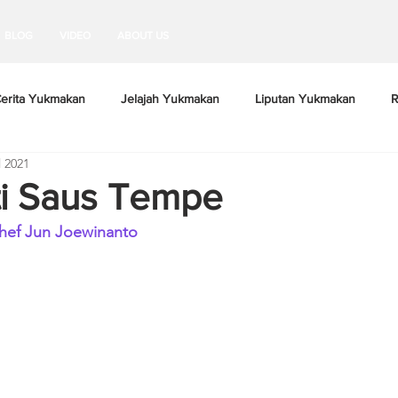
BLOG
VIDEO
ABOUT US
erita Yukmakan
Jelajah Yukmakan
Liputan Yukmakan
R
l 2021
ti Saus Tempe
hef Jun Joewinanto