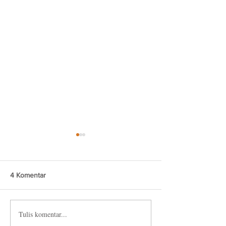
4 Komentar
Brokies Tiramisu
Brongkos Creamy
Tulis komentar...