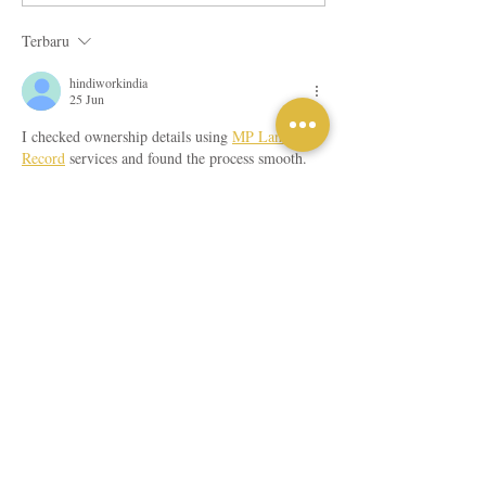
Terbaru
hindiworkindia
25 Jun
I checked ownership details using 
MP Land 
Record
 services and found the process smooth. 
The digital platform is both efficient and user-
friendly.
Suka
Balas
hindiworkindia
24 Jun
The 
Subhadra Portal
 is useful because it keeps 
applicants connected with official updates and 
announcements.
Suka
Balas