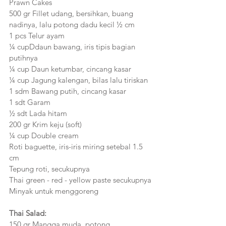
Prawn Cakes
500 gr Fillet udang, bersihkan, buang 
nadinya, lalu potong dadu kecil ½ cm
1 pcs Telur ayam
¼ cupDdaun bawang, iris tipis bagian 
putihnya
¼ cup Daun ketumbar, cincang kasar
¼ cup Jagung kalengan, bilas lalu tiriskan
1 sdm Bawang putih, cincang kasar
1 sdt Garam
½ sdt Lada hitam
200 gr Krim keju (soft)
¼ cup Double cream
Roti baguette, iris-iris miring setebal 1.5 
cm
Tepung roti, secukupnya
Thai green - red - yellow paste secukupnya
Minyak untuk menggoreng
Thai Salad:
150 gr Mangga muda, potong 