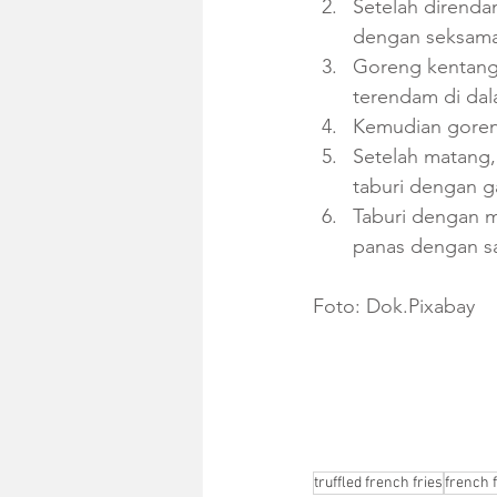
Setelah direndam
dengan seksama
Goreng kentang
terendam di da
Kemudian goren
Setelah matang, 
taburi dengan g
Taburi dengan mi
panas dengan s
Foto: Dok.Pixabay
truffled french fries
french f