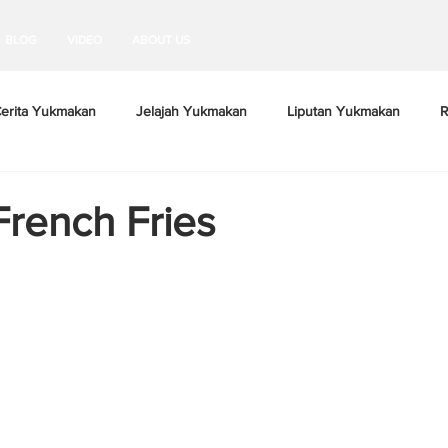
BLOG
VIDEO
ABOUT US
erita Yukmakan
Jelajah Yukmakan
Liputan Yukmakan
R
French Fries