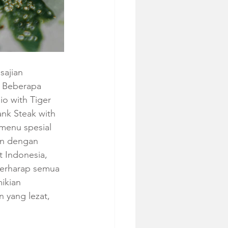
sajian 
 Beberapa 
o with Tiger 
nk Steak with 
menu spesial 
an dengan 
 Indonesia, 
berharap semua 
ikian 
 yang lezat, 