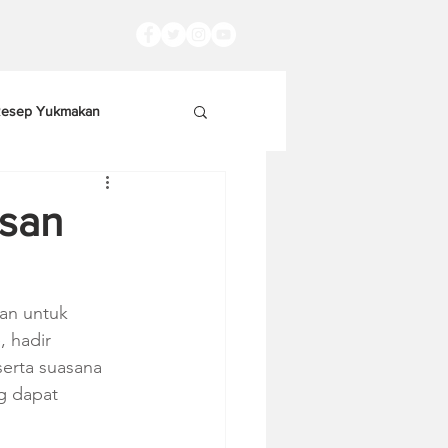
esep Yukmakan
san
an untuk 
 hadir 
erta suasana 
g dapat 