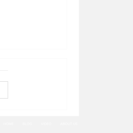
et BBQ Avenzel Hotel &
ention
HOME
BLOG
VIDEO
ABOUT US