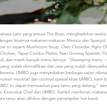
hasa Latin yang artinya The Boss, menghadirkan aneka 
 dengan lezatnya makanan-makanan Mexico dan Spanyol.
at ini seperti Mushroom Soup, Clam Chowder, Aglio Oli
Chicken, Tapas Combo Platter, Nasi Goreng Spanish, Fla
food, dan masih banyak menu lainnya. "Disamping menu - 
yang sudah dimodifikasi dan rasa yang sudah disesuaik
ndonesia, UMBO juga menyediakan berbagai sajian nikmat
minuman mocktail dan cocktail spesial khas UMBO, kami 
MBO ini dapat memuaskan para tamu yang datang," dem
, Executive Chef dari UMBO. Sambil menikmati makanan
ra tamu akan dihibur dengan penampilan live band.