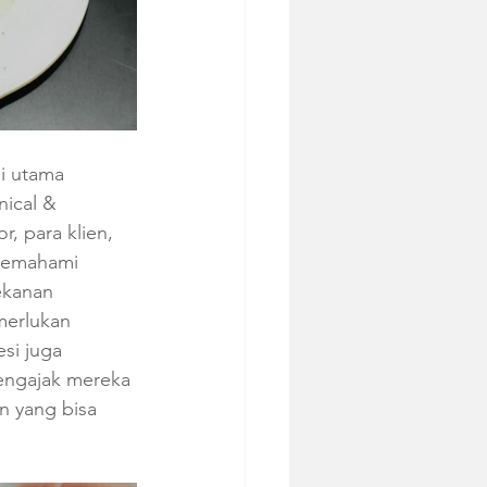
i utama 
ical & 
, para klien, 
 memahami 
ekanan 
merlukan 
si juga 
mengajak mereka 
 yang bisa 