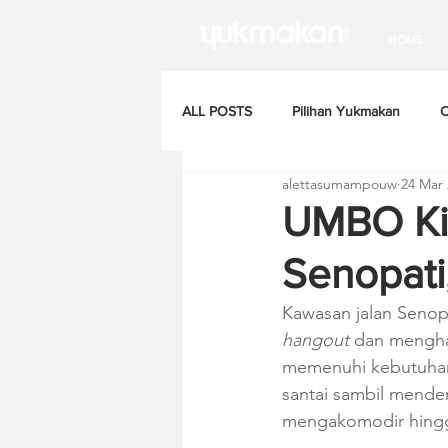
HOME
ALL POSTS
Pilihan Yukmakan
C
alettasumampouw
24 Mar
UMBO Ki
Senopati
Kawasan jalan Senopa
hangout
 dan mengha
memenuhi kebutuhan 
santai sambil mende
mengakomodir hingga