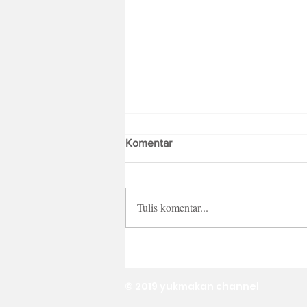
Komentar
Tulis komentar...
Mooncake Legacy dari The
Ritz-Carlton Jakarta, Pacific
Place
© 2019 yukmakan channel