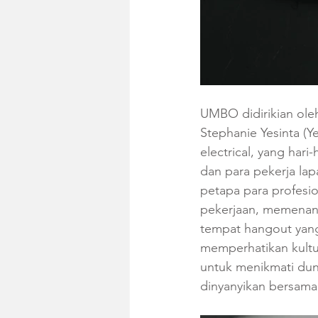
UMBO didirikian oleh
Stephanie Yesinta (Y
electrical, yang har
dan para pekerja la
petapa para profesi
pekerjaan, memenang
tempat hangout yang
memperhatikan kultu
untuk menikmati du
dinyanyikan bersama