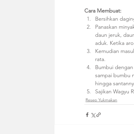
Cara Membuat:
Bersihkan dagin
Panaskan minyak
daun jeruk, dau
aduk. Ketika ar
Kemudian masuk
rata.
Bumbui dengan g
sampai 
bumbu m
hingga santanny
Sajikan Wagyu R
Resep Yukmakan