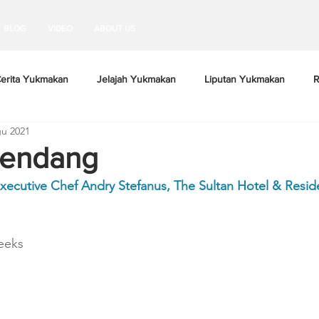
BLOG
VIDEO
ABOUT US
erita Yukmakan
Jelajah Yukmakan
Liputan Yukmakan
R
u 2021
endang
xecutive Chef Andry Stefanus, The Sultan Hotel & Resid
eeks