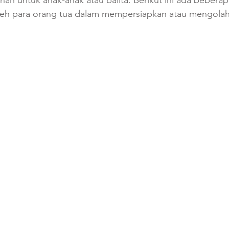
an untuk anak-anak atau balita. Berikut ini ada beberap
oleh para orang tua dalam mempersiapkan atau mengola