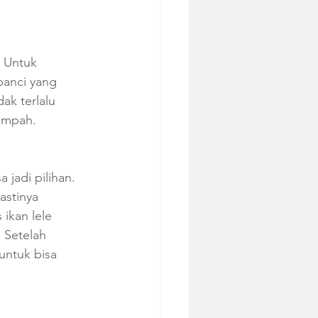
. Untuk 
panci yang 
ak terlalu 
umpah. 
 jadi pilihan. 
astinya 
 ikan lele 
 Setelah 
untuk bisa 