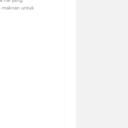
a hal yang 
h maknan untuk 