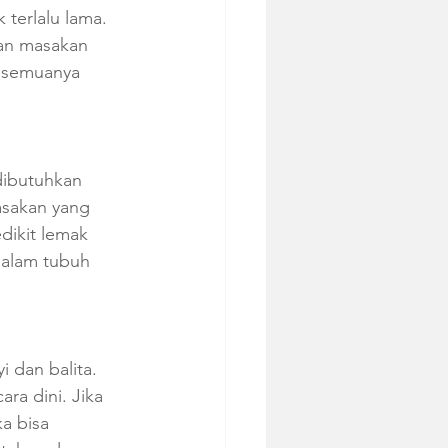
terlalu lama. 
an masakan 
 semuanya 
ibutuhkan 
asakan yang 
ikit lemak 
dalam tubuh 
 dan balita. 
ra dini. Jika 
a bisa 