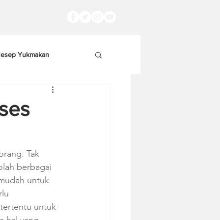
esep Yukmakan
oses
orang. Tak 
olah berbagai 
 mudah untuk 
lu 
tertentu untuk 