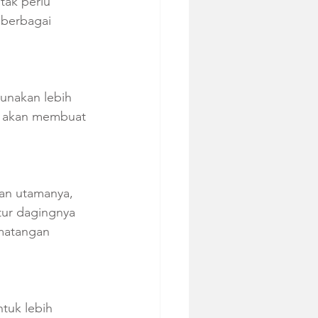
tak perlu 
 berbagai 
unakan lebih 
i akan membuat 
an utamanya, 
tur dagingnya 
matangan 
tuk lebih 